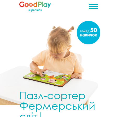
Купити
Фермерський світ
Пазл-сортер
Фермерський
світ
|